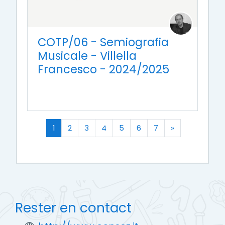
COTP/06 - Semiografia
Musicale - Villella
Francesco - 2024/2025
(actuel)
Suivant
1
2
3
4
5
6
7
»
Rester en contact