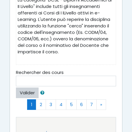
II Livello" include tutti gli insegnamenti
afferenti ai Corsi di I ILivello attivi in e-
Learning. L'utente può reperire la disciplina
utilizzando la funzione "cerca" inserendo il
codice dell'insegnamento (Es. CODM/04,
CODM/06, ecc.) ovvero la denominazione
del corso o il nominativo del Docente che
impartisce il corso.
Rechercher des cours
Valider
(actuel)
Suivant
1
2
3
4
5
6
7
»