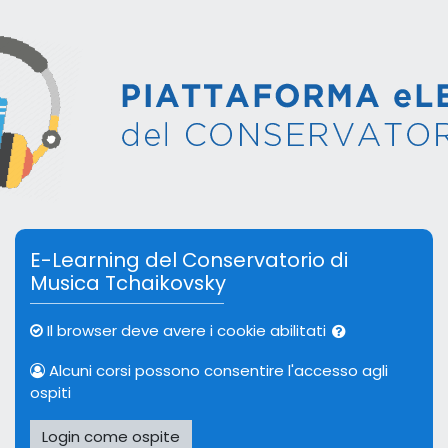
Vai al contenuto principale
Vai a creazione account
E-Learning del Conservatorio di
Musica Tchaikovsky
Il browser deve avere i cookie abilitati
Alcuni corsi possono consentire l'accesso agli
ospiti
Login come ospite