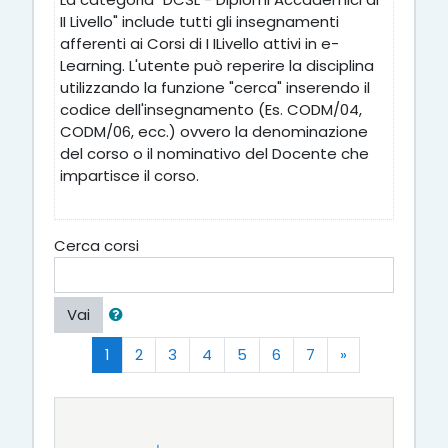
II Livello" include tutti gli insegnamenti
afferenti ai Corsi di I ILivello attivi in e-
Learning. L'utente può reperire la disciplina
utilizzando la funzione "cerca" inserendo il
codice dell'insegnamento (Es. CODM/04,
CODM/06, ecc.) ovvero la denominazione
del corso o il nominativo del Docente che
impartisce il corso.
Cerca corsi
Vai
(zttuale)
Successivo
1
2
3
4
5
6
7
»