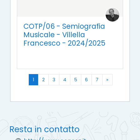
COTP/06 - Semiografia
Musicale - Villella
Francesco - 2024/2025
(zttuale)
Successivo
1
2
3
4
5
6
7
»
Resta in contatto