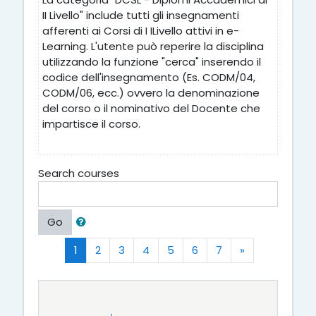
II Livello" include tutti gli insegnamenti
afferenti ai Corsi di I ILivello attivi in e-
Learning. L'utente può reperire la disciplina
utilizzando la funzione "cerca" inserendo il
codice dell'insegnamento (Es. CODM/04,
CODM/06, ecc.) ovvero la denominazione
del corso o il nominativo del Docente che
impartisce il corso.
Search courses
Go
(current)
Next
1
2
3
4
5
6
7
»