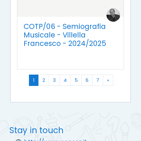
COTP/06 - Semiografia
Musicale - Villella
Francesco - 2024/2025
(current)
Next
1
2
3
4
5
6
7
»
Stay in touch